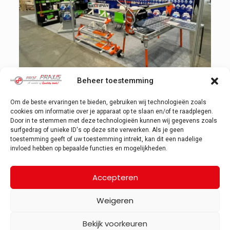
Beheer toestemming
Om de beste ervaringen te bieden, gebruiken wij technologieën zoals
cookies om informatie over je apparaat op te slaan en/of te raadplegen.
Door in te stemmen met deze technologieën kunnen wij gegevens zoals
surfgedrag of unieke ID's op deze site verwerken. Als je geen
toestemming geeft of uw toestemming intrekt, kan dit een nadelige
invloed hebben op bepaalde functies en mogelijkheden.
Accepteren
Weigeren
Copyright ©
2026 Prof Praxis. Alle rechten voorbehouden. —
Bekijk voorkeuren
PRIVACYVERKLARING
&
COOKIE POLICY