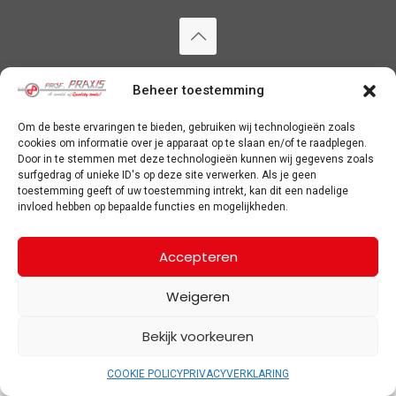
Copyright ©
2026 Prof Praxis. Alle rechten voorbehouden. —
PRIVACYVERKLARING
&
COOKIE POLICY
Beheer toestemming
Om de beste ervaringen te bieden, gebruiken wij technologieën zoals
cookies om informatie over je apparaat op te slaan en/of te raadplegen.
Door in te stemmen met deze technologieën kunnen wij gegevens zoals
surfgedrag of unieke ID's op deze site verwerken. Als je geen
toestemming geeft of uw toestemming intrekt, kan dit een nadelige
invloed hebben op bepaalde functies en mogelijkheden.
Accepteren
Weigeren
Bekijk voorkeuren
COOKIE POLICY
PRIVACYVERKLARING