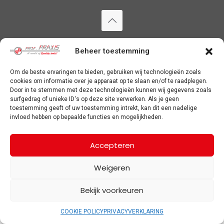
Copyright ©
2026 Prof Praxis. Alle rechten voorbehouden. —
PRIVACYVERKLARING
&
COOKIE POLICY
Beheer toestemming
Om de beste ervaringen te bieden, gebruiken wij technologieën zoals
cookies om informatie over je apparaat op te slaan en/of te raadplegen.
Door in te stemmen met deze technologieën kunnen wij gegevens zoals
surfgedrag of unieke ID's op deze site verwerken. Als je geen
toestemming geeft of uw toestemming intrekt, kan dit een nadelige
invloed hebben op bepaalde functies en mogelijkheden.
Accepteren
Weigeren
Bekijk voorkeuren
COOKIE POLICY
PRIVACYVERKLARING